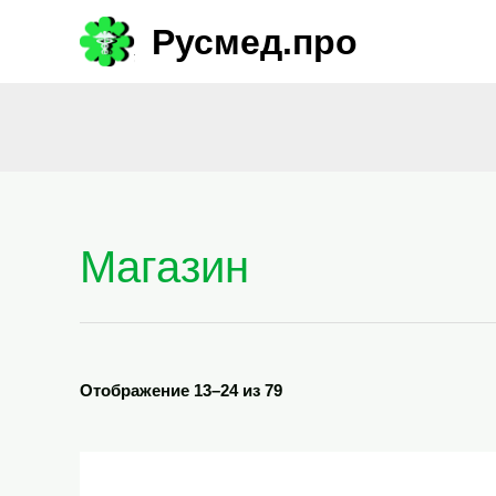
Перейти
Русмед.про
к
содержимому
Сортировка:
Магазин
самые
недавние
Отображение 13–24 из 79