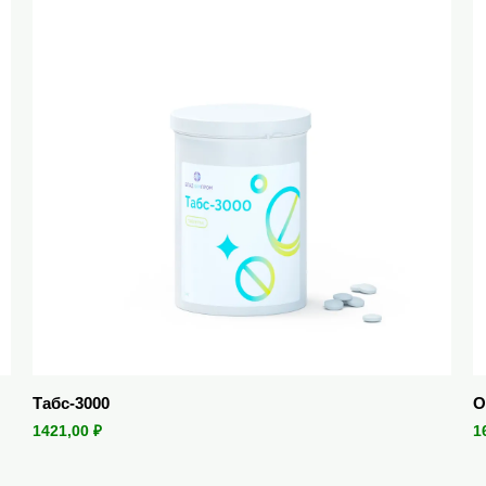
Табс-3000
О
1421,00
₽
1