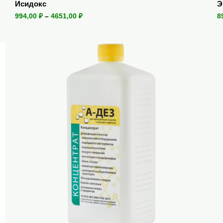
Исидокс
Э
994,00
₽
–
4651,00
₽
8