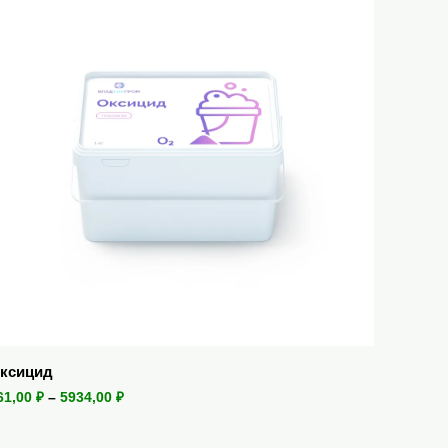
ксицид
61,00
₽
–
5934,00
₽