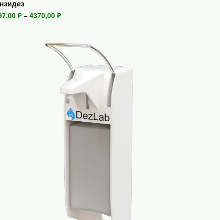
нзидез
97,00
₽
–
4370,00
₽