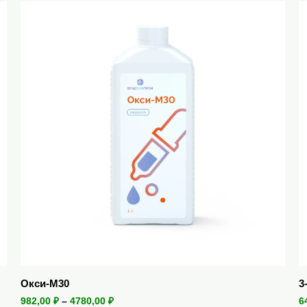
Окси-М30
3
982,00
₽
–
4780,00
₽
6