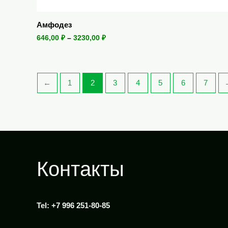
Амфодез
646,00
₽
–
3230,00
₽
←
1
2
3
4
5
6
7
Контакты
Tel: +7 996 251-80-85