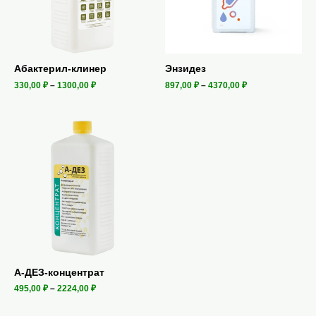
Абактерил-клинер
Энзидез
330,00
₽
–
1300,00
₽
897,00
₽
–
4370,00
₽
А-ДЕЗ-концентрат
495,00
₽
–
2224,00
₽